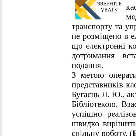
к
мо
транспорту та уп
не розміщено в е
що електронні ко
дотримання вст
подання.
З метою операти
представників ка
Бугаєць Л. Ю., а
Бібліотекою. Вза
успішно реалізо
швидко вирішити
спільну роботу. (