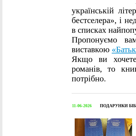
українській літе
бестселера», і н
в списках найпо
Пропонуємо ва
виставкою
«Батьк
Якщо ви хочете
романів, то кн
потрібно.
11-06-2026
ПОДАРУНКИ БІБ