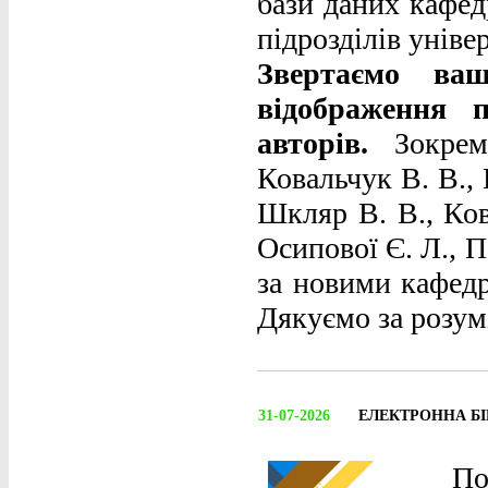
бази даних кафед
підрозділів уніве
Звертаємо ва
відображення 
авторів.
Зокрема
Ковальчук В. В., 
Шкляр В. В., Ков
Осипової Є. Л., П
за новими кафедр
Дякуємо за розум
31-07-2026
ЕЛЕКТРОННА Б
По