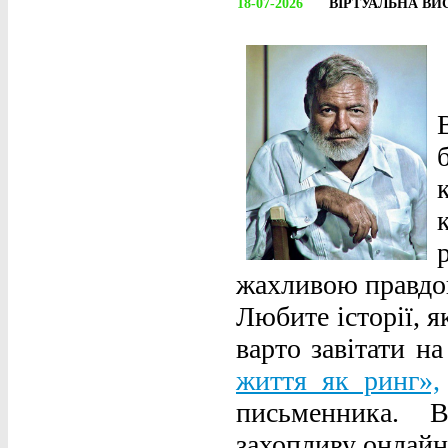
18-07-2026
ВІРТУАЛЬНА ВИ
жахливою правдою
Любите історії, 
варто завітати н
життя як ринг»,
письменника. 
захопливу онлай