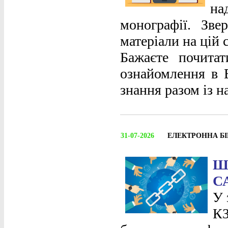
на
монографії. Зве
матеріали на цій 
Бажаєте почита
ознайомлення в Е
знання разом із 
31-07-2026
ЕЛЕКТРОННА Б
Ш
С
У 
КЗ