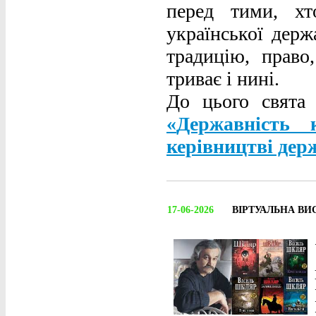
перед тими, хт
української держ
традицію, право
триває і нині.
До цього свята 
«
Державність к
керівництві дер
17-06-2026
ВІРТУАЛЬНА ВИ