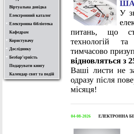
ША
Віртуальна довідка
У з
Електронний каталог
еле
Електронна бібліотека
Положення
Доступ
Авторам
Пошук у ЕК. Інструкція
питань, що ст
Кафедрам
технологій та 
Користувачу
Правила користування
Про обхідний лист
Медіатека "NMCBOOK"
Підручники онлайн
Путівник бібліотеками
Переходь на українську
Вивчаємо іноземну мову
Опис документів
Конференції НТУ
тимчасово призу
Досліднику
Законодавча база
Academic integrity
Плагіат
Локальний доступ
Ресурси вільного доступу
Наукова періодика
Бібліографічні менеджери
Безбар’єрність
Безбар’єрність це…
Путівник веб-ресурсами
відновляться з 2
Подарувати книгу
Ваші листи не з
Календар свят та подій
одразу після пов
місяця!
04-08-2026
ЕЛЕКТРОННА Б