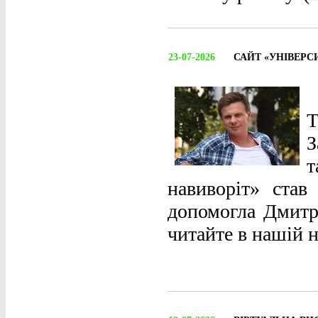
23-07-2026
САЙТ «УНІВЕРС
З
т
навиворіт» став
допомогла Дмитру
читайте в нашій н