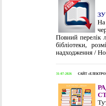
ЗУ
На
че
Повний перелік л
бібліотеки, роз
надходження / Но
31-07-2026
САЙТ «ЕЛЕКТРО
Р
С
Ту