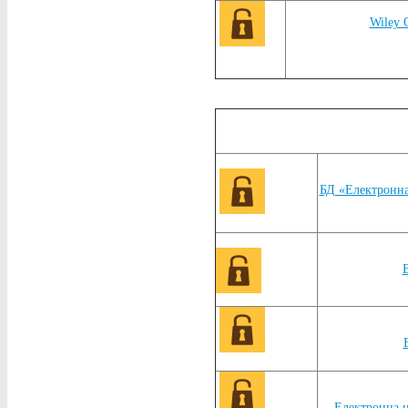
Wiley 
БД «Електронна
В
Електронна ц