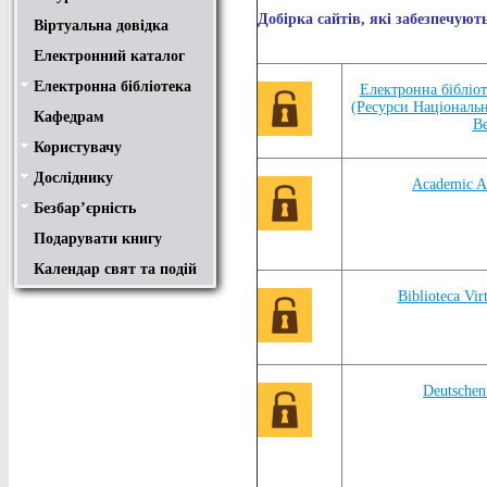
Добірка сайтів, які забезпечуют
Віртуальна довідка
Електронний каталог
Електронна бібліотека
Положення
Доступ
Авторам
Пошук у ЕК. Інструкція
Електронна бібліот
(Ресурси Національно
Кафедрам
Ве
Користувачу
Правила користування
Про обхідний лист
Медіатека "NMCBOOK"
Підручники онлайн
Путівник бібліотеками
Переходь на українську
Вивчаємо іноземну мову
Опис документів
Конференції НТУ
Досліднику
Законодавча база
Academic integrity
Плагіат
Локальний доступ
Ресурси вільного доступу
Наукова періодика
Бібліографічні менеджери
Academic A
Безбар’єрність
Безбар’єрність це…
Путівник веб-ресурсами
Подарувати книгу
Календар свят та подій
Biblioteca Vi
Deutschen