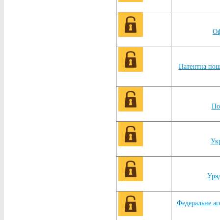
Оф
Патентна пош
По
Укр
Уряд
Федеральне аг