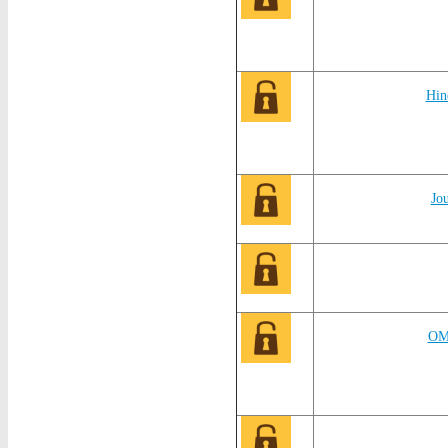
Hi
Jo
OM