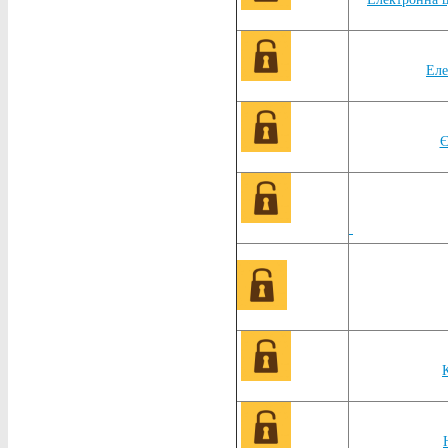
Еле
Є