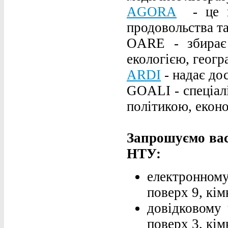
AGORA
- це ви
продовольства та
OARE - збирає 
екологією, геогр
ARDI
- надає до
GOALI - спеціалі
політикою, еконо
Запрошуємо вас
НТУ:
електронному
поверх 9, кім
довідковому 
поверх 3, кім