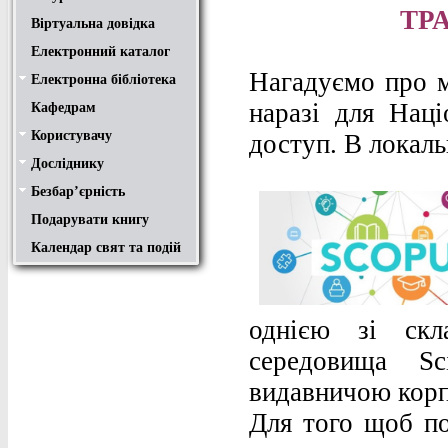
ТР
Віртуальна довідка
Електронний каталог
Нагадуємо про м
Електронна бібліотека
Положення
Доступ
Авторам
Пошук у ЕК. Інструкція
наразі для Наці
Кафедрам
Користувачу
доступ. В локаль
Правила користування
Про обхідний лист
Медіатека "NMCBOOK"
Підручники онлайн
Путівник бібліотеками
Переходь на українську
Вивчаємо іноземну мову
Опис документів
Конференції НТУ
Досліднику
Законодавча база
Academic integrity
Плагіат
Локальний доступ
Ресурси вільного доступу
Наукова періодика
Бібліографічні менеджери
Безбар’єрність
Безбар’єрність це…
Путівник веб-ресурсами
Подарувати книгу
Календар свят та подій
однією зі скла
середовища Sc
видавничою корп
Для того щоб по