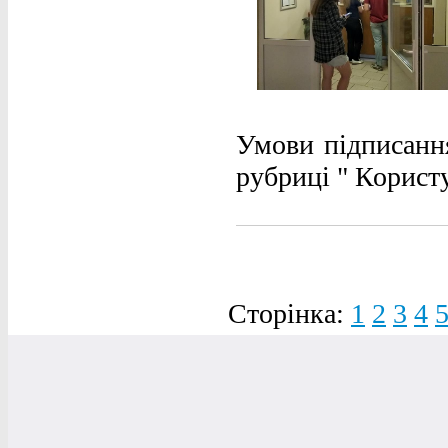
Умови підписання
рубриці " Корист
Сторінка:
1
2
3
4