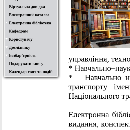
Віртуальна довідка
Електронний каталог
Електронна бібліотека
Положення
Доступ
Авторам
Пошук у ЕК. Інструкція
Кафедрам
Користувачу
Правила користування
Про обхідний лист
Медіатека "NMCBOOK"
Підручники онлайн
Путівник бібліотеками
Переходь на українську
Вивчаємо іноземну мову
Опис документів
Конференції НТУ
Досліднику
Законодавча база
Academic integrity
Плагіат
Локальний доступ
Ресурси вільного доступу
Наукова періодика
Бібліографічні менеджери
Безбар’єрність
Безбар’єрність це…
Путівник веб-ресурсами
управління, техн
Подарувати книгу
* Навчально–наук
Календар свят та подій
* Навчально–н
транспорту іме
Національного тр
Електронна біблі
видання, конспект