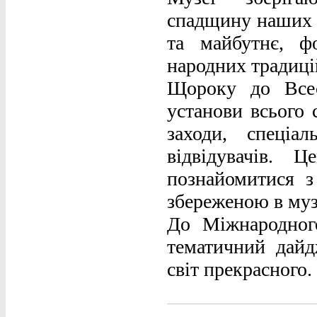
спадщину наших 
та майбутнє, ф
народних традиці
Щороку до Всес
установи всього 
заходи, спеці
відвідувачів. Ц
познайомитися з
збереженою в муз
До Міжнародного
тематичний дай
світ прекрасного.