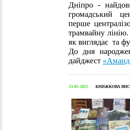
Дніпро - найдо
громадський це
перше централі
трамвайну лінію.
як виглядає та фу
До дня народже
дайджест
«Аманд 
23-05-2025
КНИЖКОВА ВИС