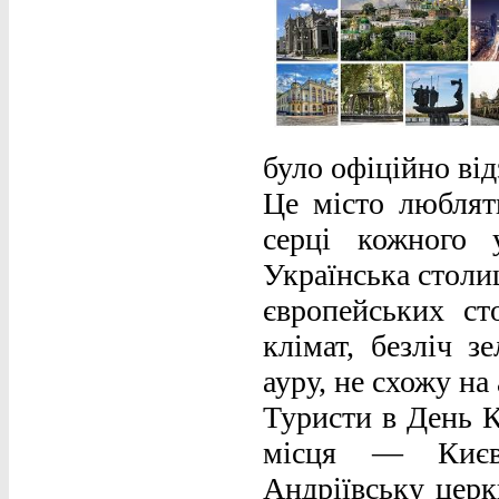
було офіційно ві
Це місто люблят
серці кожного 
Українська столи
європейських с
клімат, безліч з
ауру, не схожу на
Туристи в День К
місця — Києво
Андріївську церк