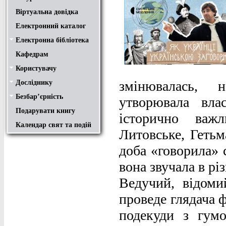
Віртуальна довідка
Електронний каталог
Електронна бібліотека
Положення
Доступ
Авторам
Пошук у ЕК. Інструкція
Кафедрам
Користувачу
Правила користування
Про обхідний лист
Медіатека "NMCBOOK"
Підручники онлайн
Путівник бібліотеками
Переходь на українську
Вивчаємо іноземну мову
Опис документів
Конференції НТУ
змінювалась, 
Досліднику
Законодавча база
Academic integrity
Плагіат
Локальний доступ
Ресурси вільного доступу
Наукова періодика
Бібліографічні менеджери
Безбар’єрність
Безбар’єрність це…
Путівник веб-ресурсами
утворювала вла
Подарувати книгу
історично важл
Календар свят та подій
Литовське, Гетьм
доба «говорила» 
вона звучала в різ
Ведучий, відоми
проведе глядача 
подекуди з гум