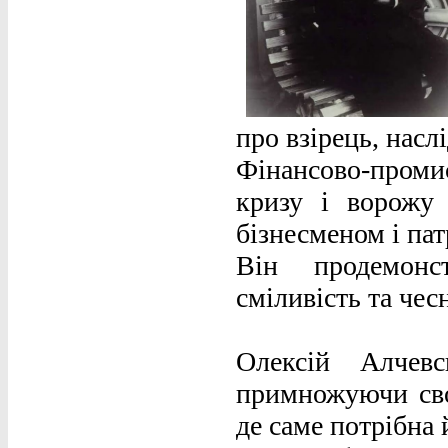
про взірець, насл
Фінансово-проми
кризу і ворожу
бізнесменом і пат
Він продемонст
сміливість та чес
Олексій Алчев
примножуючи свою
де саме потрібна