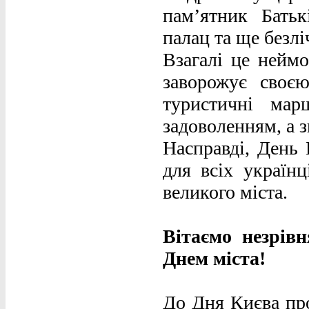
пам’ятник Батьк
палац та ще безлі
Взагалі це нейм
заворожує своєю
туристичні мар
задоволенням, а 
Насправді, День 
для всіх українц
великого міста.
Вітаємо незрів
Днем міста!
До Дня Києва пр