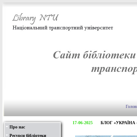
Голов
17-06-2025
БЛОГ «УКРАЇНА
Про нас
Структура
Послуги
Графік роботи
Сторінки історії
Фотогалерея
Ресурси бібліотеки
Передплачені видання
Нові надходження
Видання бібліотеки
Віртуальні виставки