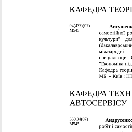
КАФЕДРА ТЕОРІ
94(477)(07)
Автушенко
М545
самостійної ро
культури" дл
(бакалаврський
міжнародні е
спеціалізація
"Економіка під
Кафедра теорії
МБ. – Київ : НТ
КАФЕДРА ТЕХН
АВТОСЕРВІСУ
330.34(07)
Андрусенко,
М545
робіт і самост