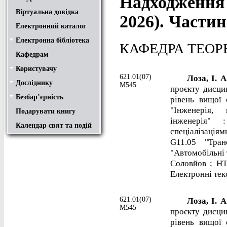
Надходження 
Віртуальна довідка
2026). Частин
Електронний каталог
Електронна бібліотека
Положення
Доступ
Авторам
Пошук у ЕК. Інструкція
КАФЕДРА ТЕОР
Кафедрам
Користувачу
Правила користування
Про обхідний лист
Медіатека "NMCBOOK"
Підручники онлайн
Путівник бібліотеками
Переходь на українську
Вивчаємо іноземну мову
Опис документів
Конференції НТУ
621.01(07)
Лоза, І. 
Досліднику
Законодавча база
Academic integrity
Плагіат
Локальний доступ
Ресурси вільного доступу
Наукова періодика
Бібліографічні менеджери
М545
проєкту дисци
Безбар’єрність
рівень вищої 
Безбар’єрність це…
Путівник веб-ресурсами
"Інженерія,
Подарувати книгу
інженерія" 
Календар свят та подій
спеціалізаціям
G11.05 "Тран
"Автомобільні т
Соловйов ; НТ
Електронні текс
621.01(07)
Лоза, І. 
М545
проєкту дисци
рівень вищої 