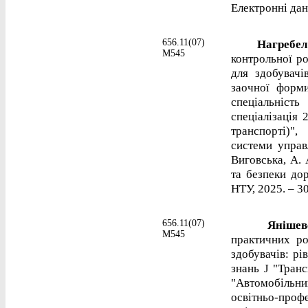
Електронні дані
656.11(07)
Нагребель
М545
контрольної р
для здобувачі
заочної форми
спеціальніст
спеціалізація 
транспорті)"
системи управ
Виговська, А.
та безпеки дор
НТУ, 2025. – 30
656.11(07)
Янішевсь
М545
практичних ро
здобувачів: рі
знань J "Транс
"Автомобільн
освітньо-проф