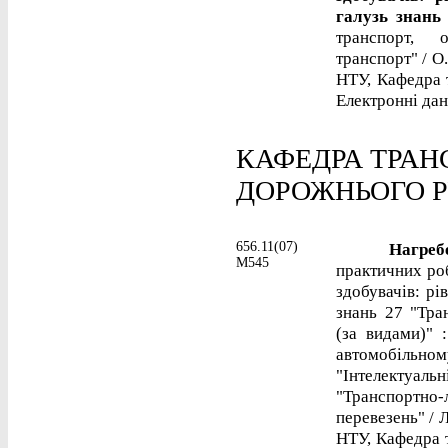
галузь знань
транспорт, о
транспорт" / О.
НТУ, Кафедра т
Електронні дані
КАФЕДРА ТРАН
ДОРОЖНЬОГО 
656.11(07)
Нагребел
М545
практичних роб
здобувачів: рі
знань 27 "Тран
(за видами)" :
автомобільно
"Інтелектуа
"Транспортно
перевезень" / Л
НТУ, Кафедра 