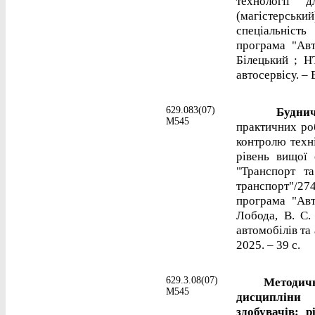
технології" 
(магістерськ
спеціальність
програма "Авт
Білецький ; Н
автосервісу. – 
629.083(07)
Будничен
М545
практичних роб
контролю техні
рівень вищої 
"Транспорт та
транспорт"/27
програма "Авт
Лобода, В. С.
автомобілів та 
2025. – 39 с.
629.3.08(07)
Методичні в
М545
дисципліни 
здобувачів: 