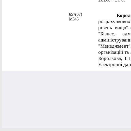
657(07)
Корольо
М545
розрахункових 
рівень вищої 
"Бізнес, ад
адмініструв
"Менеджмент"
організацій та
Корольова, Т. І
Електронні дані