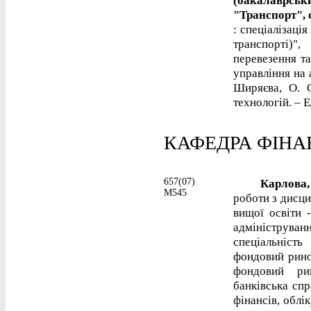
"Транспорт", 
: спеціалізаці
транспорті)"
перевезення та
управління на 
Ширяєва, О. С
технологій. – Е
КАФЕДРА ФІНАН
657(07)
Карлова, 
М545
роботи з дисци
вищої освіти 
адмініструван
спеціальніст
фондовий ринок
фондовий рин
банківська спр
фінансів, облік