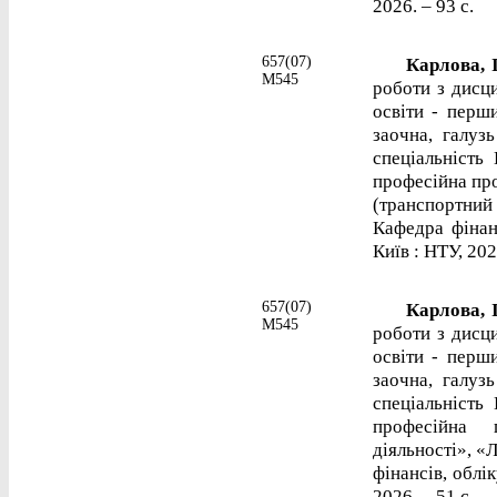
2026. – 93 с.
657(07)
Карлова, І
М545
роботи з дисци
освіти - перш
заочна, галуз
спеціальність
професійна пр
(транспортний 
Кафедра фінанс
Київ : НТУ, 202
657(07)
Карлова, І
М545
роботи з дисци
освіти - перш
заочна, галуз
спеціальність
професійна 
діяльності», «Л
фінансів, облік
2026. – 51 с.