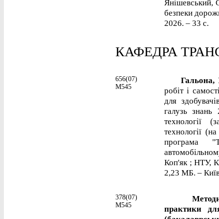
Янішевський, 
безпеки дорожн
2026. – 33 с.
КАФЕДРА ТРАН
656(07)
Гальона, І
М545
робіт і самост
для здобувачі
галузь знань 
технології (
технології (на
програма "
автомобільному
Коп'як ; НТУ, 
2,23 МБ. – Київ
378(07)
Методичні 
М545
практики дл
(бакалаврськ