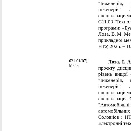
"Інженерія,
інженерія" 
спеціалізаціям
G11.03 "Технол
програми: «Буді
Лоза, В. М. Ме
прикладної мех
НТУ, 2025. – 10
621.01(07)
Лоза, І. 
М545
проєкту дисци
рівень вищої 
"Інженерія, 
інженерія" 
спеціалізац
спеціалізація
"Автомобільні 
автомобільних
Соловйов ; НТ
Електронні текс