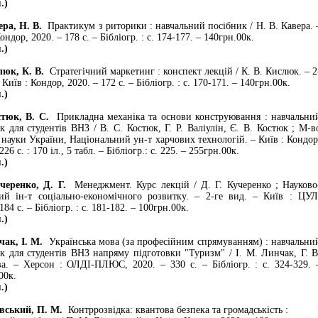
.)
а, Н. В.
Практикум з риторики : навчальний посібник / Н. В. Кавера. 
ондор, 2020. – 178 с. – Бібліогр. : с. 174-177. – 140грн.00к.
.)
к, К. В.
Стратегічний маркетинг : конспект лекцій / К. В. Кислюк. – 2
 Київ : Кондор, 2020. – 172 с. – Бібліогр. : с. 170-171. – 140грн.00к.
.)
юк, В. С.
Прикладна механіка та основи конструювання : навчальни
к для студентів ВНЗ / В. С. Костюк, Г. Р. Валіулін, Є. В. Костюк ; М-в
і науки України, Національний ун-т харчових технологій. – Київ : Кондор
226 с. : 170 іл., 5 табл. – Бібліогр.: с. 225. – 255грн.00к.
.)
енко, Д. Г.
Менеджмент. Курс лекцій / Д. Г. Кучеренко ; Науково
ий ін-т соціально-економічного розвитку. – 2-ге вид. – Київ : ЦУЛ
184 с. – Бібліогр. : с. 181-182. – 100грн.00к.
.)
к, І. М.
Українська мова (за професійним спрямуванням) : навчальни
к для студентів ВНЗ напряму підготовки "Туризм" / І. М. Линчак, Г. В
а. – Херсон : ОЛДІ-ПЛЮС, 2020. – 330 с. – Бібліогр. : с. 324-329. 
00к.
.)
ський, П. М.
Контррозвідка: квантова безпека та громадськість :