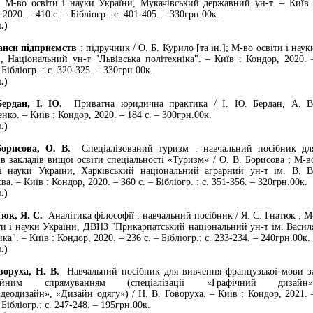
]; М-во освіти і науки України, Мукачівський державний ун-т. – Київ 
2020. – 410 с. – Бібліогр.: с. 401-405. – 330грн.00к.
.)
си підприємств
: підручник / О. Б. Курило [та ін.]; М-во освіти і наук
, Національний ун-т "Львівська політехніка". – Київ : Кондор, 2020. 
 Бібліогр. : с. 320-325. – 330грн.00к.
.)
ан, І. Ю.
Приватна юридична практика / І. Ю. Бердан, А. В
нко. – Київ : Кондор, 2020. – 184 с. – 300грн.00к.
.)
сова, О. В.
Спеціалізований туризм : навчальний посібник дл
ів закладів вищої освіти спеціальності «Туризм» / О. В. Борисова ; М-в
 і науки України, Харківський національний аграрний ун-т ім. В. В
а. – Київ : Кондор, 2020. – 360 с. – Бібліогр. : с. 351-356. – 320грн.00к.
.)
к, Я. С.
Аналітика філософії : навчальний посібник / Я. С. Гнатюк ; М
ти і науки України, ДВНЗ "Прикарпатський національний ун-т ім. Васил
а". – Київ : Кондор, 2020. – 236 с. – Бібліогр.: с. 233-234. – 240грн.00к.
.)
руха, Н. В.
Навчальний посібник для вивчення французької мови з
сійним спрямуванням (спеціалізації «Графічний дизайн»
деодизайн», «Дизайн одягу») / Н. В. Говоруха. – Київ : Кондор, 2021. 
 Бібліогр.: с. 247-248. – 195грн.00к.