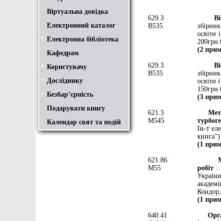
Віртуальна довідка
629.3
Вісник
Електронний каталог
В535
збірник
освіти 
Електронна бібліотека
Положення
Доступ
Авторам
Пошук у ЕК. Інструкція
200грн.
(2 прим
Кафедрам
629.3
Вісник
Користувачу
Правила користування
Про обхідний лист
Медіатека "NMCBOOK"
Підручники онлайн
Путівник бібліотеками
Переходь на українську
Вивчаємо іноземну мову
Опис документів
Конференції НТУ
В535
збірник
Досліднику
освіти 
Законодавча база
Academic integrity
Плагіат
Локальний доступ
Ресурси вільного доступу
Наукова періодика
Бібліографічні менеджери
150грн.
Безбар’єрність
Безбар’єрність це…
Путівник веб-ресурсами
(3 прим
Подарувати книгу
621.3
Методи
М545
турбог
Календар свят та подій
Ін-т ел
книга").
(1 прим
621.86
Механ
М55
робіт
: 
Україн
академі
Кондор, 
(1 прим
640.41
Органі