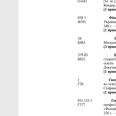
О-641
[та ін.
Кондор, 
(1 прим
658.1
Фінан
Ф591
України
340 с. –
(1 прим
34
Берд
Б483
Москале
(3 прим
379.85
Бори
Б825
студент
освіти
Докучаєв
(1 прим
1
Гнатю
Г56
во осві
Стефаник
(1 прим
811.133.1
Гово
Г577
профе
«Фотові
256 с. –