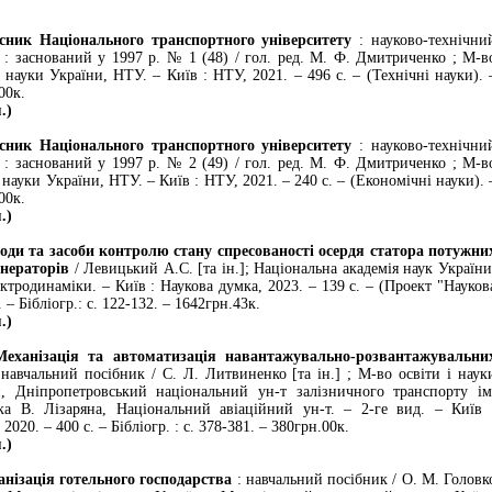
 Національного транспортного університету
: науково-технічни
 : заснований у 1997 р. № 1 (48) / гол. ред. М. Ф. Дмитриченко ; М-в
і науки України, НТУ. – Київ : НТУ, 2021. – 496 с. – (Технічні науки). 
00к.
.)
 Національного транспортного університету
: науково-технічни
 : заснований у 1997 р. № 2 (49) / гол. ред. М. Ф. Дмитриченко ; М-в
і науки України, НТУ. – Київ : НТУ, 2021. – 240 с. – (Економічні науки). 
00к.
.)
 та засоби контролю стану спресованості осердя статора потужни
енераторів
/ Левицький А.С. [та ін.]; Національна академія наук України
ектродинаміки. – Київ : Наукова думка, 2023. – 139 с. – (Проект "Науков
 – Бібліогр.: с. 122-132. – 1642грн.43к.
.)
ізація та автоматизація навантажувально-розвантажувальни
навчальний посібник / С. Л. Литвиненко [та ін.] ; М-во освіти і наук
и, Дніпропетровський національний ун-т залізничного транспорту ім
ка В. Лізаряна, Національний авіаційний ун-т. – 2-ге вид. – Київ 
2020. – 400 с. – Бібліогр. : с. 378-381. – 380грн.00к.
.)
зація готельного господарства
: навчальний посібник / О. М. Головк