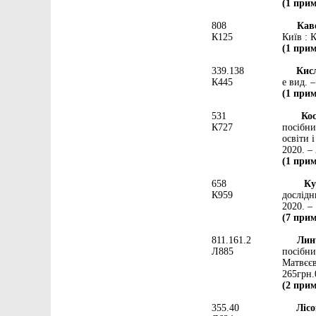
(1 прим
808
Кавер
К125
Київ : К
(1 прим
339.138
Кислю
К445
е вид. –
(1 прим
531
Кост
К727
посібни
освіти 
2020. – 
(1 прим
658
Кучер
К959
дослідн
2020. – 
(7 прим
811.161.2
Линча
Л885
посібни
Матвєєв
265грн.
(2 прим
355.40
Лісов