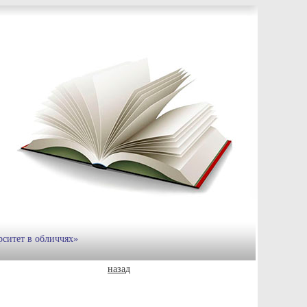
рситет в обличчях»
назад