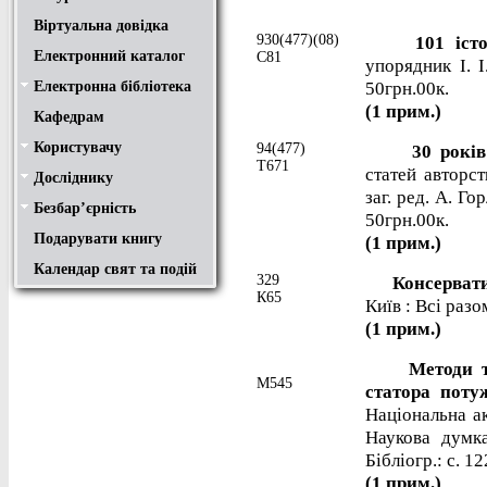
Віртуальна довідка
930(477)(08)
101 історія
Електронний каталог
С81
упорядник І. І
50грн.00к.
Електронна бібліотека
Положення
Доступ
Авторам
Пошук у ЕК. Інструкція
(1 прим.)
Кафедрам
Користувачу
94(477)
30 років Н
Правила користування
Про обхідний лист
Медіатека "NMCBOOK"
Підручники онлайн
Путівник бібліотеками
Переходь на українську
Вивчаємо іноземну мову
Опис документів
Конференції НТУ
Т671
статей авторст
Досліднику
Законодавча база
Academic integrity
Плагіат
Локальний доступ
Ресурси вільного доступу
Наукова періодика
Бібліографічні менеджери
заг. ред. А. Г
Безбар’єрність
Безбар’єрність це…
Путівник веб-ресурсами
50грн.00к.
Подарувати книгу
(1 прим.)
Календар свят та подій
329
Консерватив
К65
Київ : Всі разо
(1 прим.)
Методи та з
М545
статора поту
Національна ак
Наукова думка
Бібліогр.: с. 1
(1 прим.)