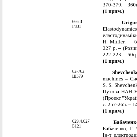
370-379. – 360
(1 прим.)
666.3
Grigorenk
Г831
Elastodynami
еластодинаміки 
H. Miiller. – [
227 p. – (Розши
222-223. – 50г
(1 прим.)
62-762
Shevchenko,
Ш379
machines = Си
S. S. Shevchen
Пухова НАН Ук
(Проект "Украї
с. 257-265. – 1
(1 прим.)
629.4.027
Бабаченко
Б121
Бабаченко, Г. 
Ін-т електрод