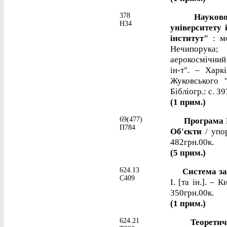
378
Науково-осв
Н34
університету
інститут"
: мо
Нечипорука;
аерокосмічний 
ін-т". – Харк
Жуковського "
Бібліогр.: с. 39
(1 прим.)
69(477)
Програма Пре
П784
Об'єкти
/ упор
482грн.00к.
(5 прим.)
624.13
Система захи
С409
І. [та ін.]. – 
350грн.00к.
(1 прим.)
624.21
Теоретичні 