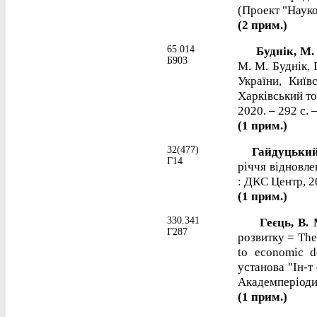
(Проект "Науков
(2 прим.)
65.014
Буднік, М.
Б903
М. М. Буднік, 
України, Київ
Харківський то
2020. – 292 с. 
(1 прим.)
32(477)
Гайдуцький,
Г14
річчя відновле
: ДКС Центр, 20
(1 прим.)
330.341
Геєць, В.
Г287
розвитку = The 
to economic 
установа "Ін-т
Академперіодик
(1 прим.)