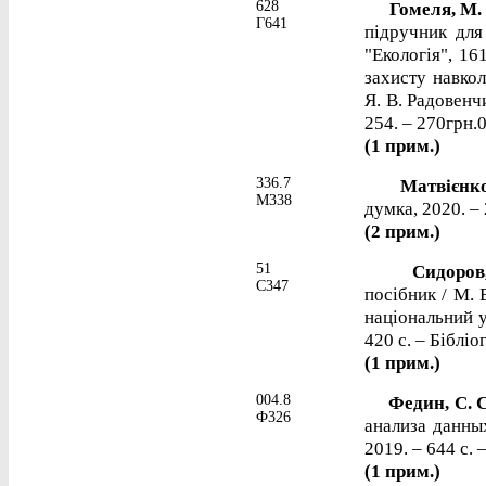
628
Гомеля, М.
Г641
підручник для
"Екологія", 16
захисту навкол
Я. В. Радовенчи
254. – 270грн.0
(1 прим.)
336.7
Матвієнко
М338
думка, 2020. – 
(2 прим.)
51
Сидоров,
С347
посібник / М. 
національний у
420 с. – Бібліог
(1 прим.)
004.8
Федин, С. 
Ф326
анализа данных
2019. – 644 с. 
(1 прим.)